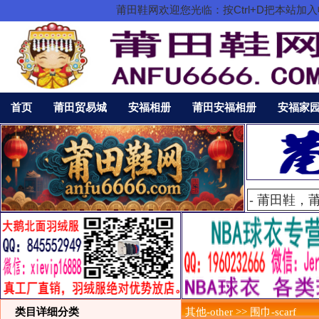
莆田鞋网欢迎您光临：按Ctrl+D把本站
首页
莆田贸易城
安福相册
莆田安福相册
安福家
类目详细分类
其他-other >> 围巾-scarf