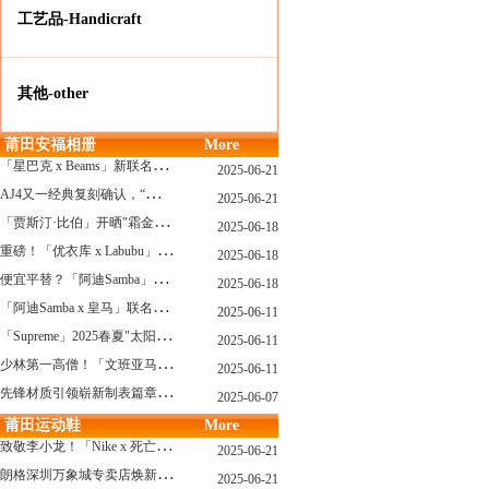
工艺品-Handicraft
其他-other
莆田安福相册
More
「
星巴克 x Beams」新联名系列曝光，定档发售！
2025-06-21
A
J4又一经典复刻确认，“黑猫”配色发售日公布了！
2025-06-21
「
贾斯汀·比伯」开晒"霜金爱彼AP"皇家橡树，破产？不可能的...
2025-06-18
重
磅！「优衣库 x Labubu」联名2.0计划曝光，单品清单泄露！
2025-06-18
便
宜平替？「阿迪Samba」特别款"珍珠蕾丝"曝光，确认发售！
2025-06-18
「
阿迪Samba x 皇马」联名确认发售，附发售链接...
2025-06-11
「
Supreme」2025春夏"太阳镜"系列曝光，附发售指南！
2025-06-11
少
林第一高僧！「文班亚马」剃光头，去河南少林寺修行了...
2025-06-11
先
锋材质引领崭新制表篇章 TAG Heuer泰格豪雅推出采用新型钛金属打造的摩纳哥系列双秒追针计时码表，全新定义先锋材质
2025-06-07
莆田运动鞋
More
致
敬李小龙！「Nike x 死亡游戏」特殊配色曝光，确认发售！
2025-06-21
朗
格深圳万象城专卖店焕新开幕 萨克森制表艺术耀启华南新章
2025-06-21