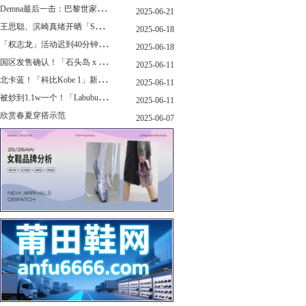
D
emna最后一击：巴黎世家玩上PUMA了
2025-06-21
王
思聪、滨崎真绪开晒「Switch 2」，一台溢价1000+...！
2025-06-18
「
权志龙」活动迟到40分钟，反手捐了8.8亿韩元...
2025-06-18
国
区发售确认！「石头岛 x New Balance」新联名曝光，定档了！
2025-06-11
北
卡蓝！「科比Kobe 1」新配色要发售了...
2025-06-11
被
炒到1.1w一个！「Labubu x sacai」三方特殊联名曝光...
2025-06-11
欣赏春夏穿搭示范
2025-06-07