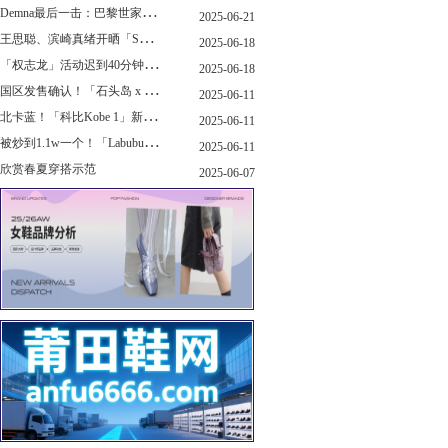
D
emna最后一击：巴黎世家玩上PUMA了
2025-06-21
王
思聪、滨崎真绪开晒「Switch 2」，一台溢价1000+...！
2025-06-18
「
权志龙」活动迟到40分钟，反手捐了8.8亿韩元...
2025-06-18
国
区发售确认！「石头岛 x New Balance」新联名曝光，定档了！
2025-06-11
北
卡蓝！「科比Kobe 1」新配色要发售了...
2025-06-11
被
炒到1.1w一个！「Labubu x sacai」三方特殊联名曝光...
2025-06-11
欣赏春夏穿搭示范
2025-06-07