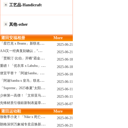
工艺品-Handicraft
其他-other
莆田安福相册
More
「
星巴克 x Beams」新联名系列曝光，定档发售！
2025-06-21
A
J4又一经典复刻确认，“黑猫”配色发售日公布了！
2025-06-21
「
贾斯汀·比伯」开晒"霜金爱彼AP"皇家橡树，破产？不可能的...
2025-06-18
重
磅！「优衣库 x Labubu」联名2.0计划曝光，单品清单泄露！
2025-06-18
便
宜平替？「阿迪Samba」特别款"珍珠蕾丝"曝光，确认发售！
2025-06-18
「
阿迪Samba x 皇马」联名确认发售，附发售链接...
2025-06-11
「
Supreme」2025春夏"太阳镜"系列曝光，附发售指南！
2025-06-11
少
林第一高僧！「文班亚马」剃光头，去河南少林寺修行了...
2025-06-11
先
锋材质引领崭新制表篇章 TAG Heuer泰格豪雅推出采用新型钛金属打造的摩纳哥系列双秒追针计时码表，全新定义先锋材质
2025-06-07
莆田运动鞋
More
致
敬李小龙！「Nike x 死亡游戏」特殊配色曝光，确认发售！
2025-06-21
朗
格深圳万象城专卖店焕新开幕 萨克森制表艺术耀启华南新章
2025-06-21