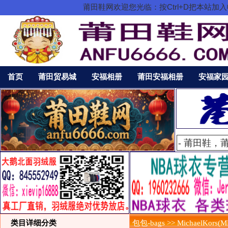
莆田鞋网欢迎您光临：按Ctrl+D把本站
首页
莆田贸易城
安福相册
莆田安福相册
安福家
类目详细分类
包包-bags >> MichaelKors(M