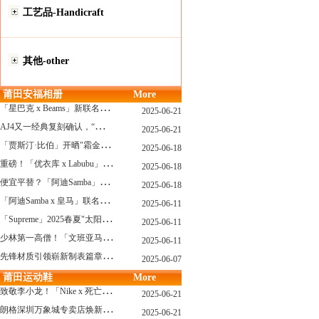
工艺品-Handicraft
其他-other
莆田安福相册
More
「
星巴克 x Beams」新联名系列曝光，定档发售！
2025-06-21
A
J4又一经典复刻确认，“黑猫”配色发售日公布了！
2025-06-21
「
贾斯汀·比伯」开晒"霜金爱彼AP"皇家橡树，破产？不可能的...
2025-06-18
重
磅！「优衣库 x Labubu」联名2.0计划曝光，单品清单泄露！
2025-06-18
便
宜平替？「阿迪Samba」特别款"珍珠蕾丝"曝光，确认发售！
2025-06-18
「
阿迪Samba x 皇马」联名确认发售，附发售链接...
2025-06-11
「
Supreme」2025春夏"太阳镜"系列曝光，附发售指南！
2025-06-11
少
林第一高僧！「文班亚马」剃光头，去河南少林寺修行了...
2025-06-11
先
锋材质引领崭新制表篇章 TAG Heuer泰格豪雅推出采用新型钛金属打造的摩纳哥系列双秒追针计时码表，全新定义先锋材质
2025-06-07
莆田运动鞋
More
致
敬李小龙！「Nike x 死亡游戏」特殊配色曝光，确认发售！
2025-06-21
朗
格深圳万象城专卖店焕新开幕 萨克森制表艺术耀启华南新章
2025-06-21