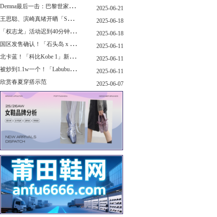
D
emna最后一击：巴黎世家玩上PUMA了
2025-06-21
王
思聪、滨崎真绪开晒「Switch 2」，一台溢价1000+...！
2025-06-18
「
权志龙」活动迟到40分钟，反手捐了8.8亿韩元...
2025-06-18
国
区发售确认！「石头岛 x New Balance」新联名曝光，定档了！
2025-06-11
北
卡蓝！「科比Kobe 1」新配色要发售了...
2025-06-11
被
炒到1.1w一个！「Labubu x sacai」三方特殊联名曝光...
2025-06-11
欣赏春夏穿搭示范
2025-06-07