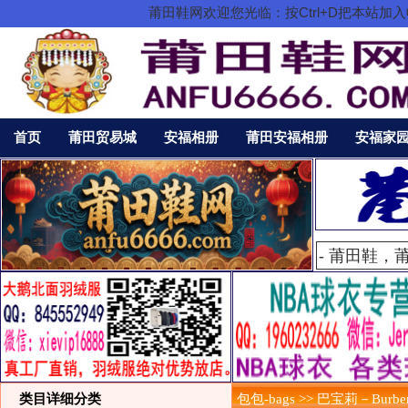
莆田鞋网欢迎您光临：按Ctrl+D把本站
首页
莆田贸易城
安福相册
莆田安福相册
安福家
类目详细分类
包包-bags >> 巴宝莉－Burber