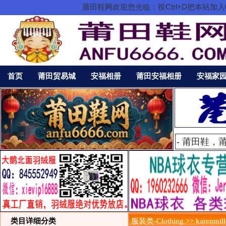
莆田鞋网欢迎您光临：按Ctrl+D把本站
首页
莆田贸易城
安福相册
莆田安福相册
安福家
类目详细分类
服装类-Clothing >> karenmill