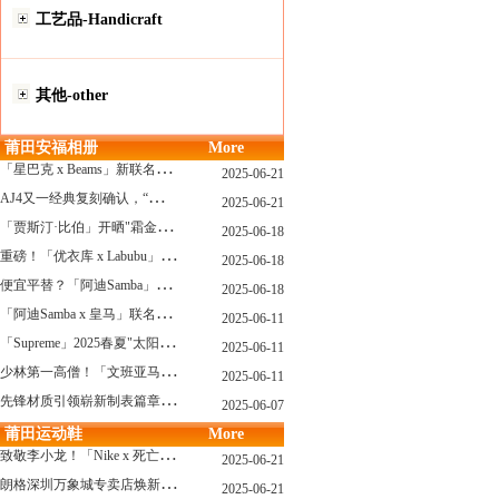
工艺品-Handicraft
其他-other
莆田安福相册
More
「
星巴克 x Beams」新联名系列曝光，定档发售！
2025-06-21
A
J4又一经典复刻确认，“黑猫”配色发售日公布了！
2025-06-21
「
贾斯汀·比伯」开晒"霜金爱彼AP"皇家橡树，破产？不可能的...
2025-06-18
重
磅！「优衣库 x Labubu」联名2.0计划曝光，单品清单泄露！
2025-06-18
便
宜平替？「阿迪Samba」特别款"珍珠蕾丝"曝光，确认发售！
2025-06-18
「
阿迪Samba x 皇马」联名确认发售，附发售链接...
2025-06-11
「
Supreme」2025春夏"太阳镜"系列曝光，附发售指南！
2025-06-11
少
林第一高僧！「文班亚马」剃光头，去河南少林寺修行了...
2025-06-11
先
锋材质引领崭新制表篇章 TAG Heuer泰格豪雅推出采用新型钛金属打造的摩纳哥系列双秒追针计时码表，全新定义先锋材质
2025-06-07
莆田运动鞋
More
致
敬李小龙！「Nike x 死亡游戏」特殊配色曝光，确认发售！
2025-06-21
朗
格深圳万象城专卖店焕新开幕 萨克森制表艺术耀启华南新章
2025-06-21