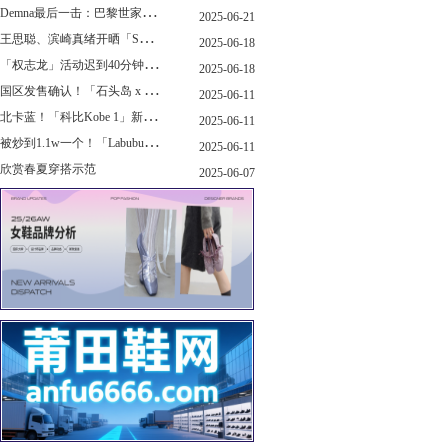
D
emna最后一击：巴黎世家玩上PUMA了
2025-06-21
王
思聪、滨崎真绪开晒「Switch 2」，一台溢价1000+...！
2025-06-18
「
权志龙」活动迟到40分钟，反手捐了8.8亿韩元...
2025-06-18
国
区发售确认！「石头岛 x New Balance」新联名曝光，定档了！
2025-06-11
北
卡蓝！「科比Kobe 1」新配色要发售了...
2025-06-11
被
炒到1.1w一个！「Labubu x sacai」三方特殊联名曝光...
2025-06-11
欣赏春夏穿搭示范
2025-06-07