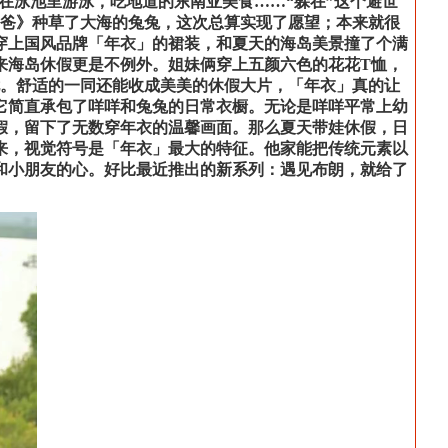
日落，在泳池里游泳，吃地道的东南亚美食……“躲在”这个避世
爸爸》种草了大海的兔兔，这次总算实现了愿望；本来就很
穿上国风品牌「年衣」的裙装，和夏天的海岛美景撞了个满
来海岛休假更是不例外。姐妹俩穿上五颜六色的花花T恤，
忧。舒适的一同还能收成美美的休假大片，「年衣」真的让
它简直承包了咩咩和兔兔的日常衣橱。无论是咩咩平常上幼
假，留下了无数穿年衣的温馨画面。那么夏天带娃休假，日
来，视觉符号是「年衣」最大的特征。他家能把传统元素以
和小朋友的心。好比最近推出的新系列：遇见布朗，就给了