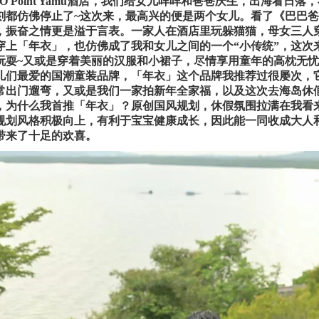
MO Point Yamu酒店，我们给女儿咩咩和爸爸庆生，出海看
刻都仿佛停止了~这次来，最高兴的便是两个女儿。看了《巴巴
，振奋之情更是溢于言表。一家人在酒店里玩躲猫猫，母女三人
穿上「年衣」，也仿佛成了我和女儿之间的一个“小传统”，这次
玩耍~又或是穿着美丽的汉服和小裙子，尽情享用童年的高枕无
儿们最爱的国潮童装品牌，「年衣」这个品牌我推荐过很屡次，
常出门遛弯，又或是我们一家拍新年全家福，以及这次去海岛休
，为什么我首推「年衣」？原创国风规划，休假氛围拉满在我看
规划风格积极向上，有利于宝宝健康成长，因此能一同收成大人
带来了十足的欢喜。