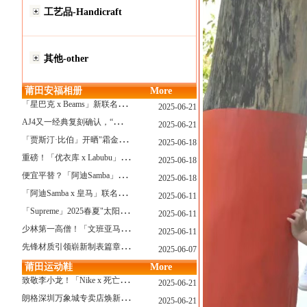
工艺品-Handicraft
其他-other
莆田安福相册
More
「
星巴克 x Beams」新联名系列曝光，定档发售！
2025-06-21
A
J4又一经典复刻确认，“黑猫”配色发售日公布了！
2025-06-21
「
贾斯汀·比伯」开晒"霜金爱彼AP"皇家橡树，破产？不可能的...
2025-06-18
重
磅！「优衣库 x Labubu」联名2.0计划曝光，单品清单泄露！
2025-06-18
便
宜平替？「阿迪Samba」特别款"珍珠蕾丝"曝光，确认发售！
2025-06-18
「
阿迪Samba x 皇马」联名确认发售，附发售链接...
2025-06-11
「
Supreme」2025春夏"太阳镜"系列曝光，附发售指南！
2025-06-11
少
林第一高僧！「文班亚马」剃光头，去河南少林寺修行了...
2025-06-11
先
锋材质引领崭新制表篇章 TAG Heuer泰格豪雅推出采用新型钛金属打造的摩纳哥系列双秒追针计时码表，全新定义先锋材质
2025-06-07
莆田运动鞋
More
致
敬李小龙！「Nike x 死亡游戏」特殊配色曝光，确认发售！
2025-06-21
朗
格深圳万象城专卖店焕新开幕 萨克森制表艺术耀启华南新章
2025-06-21