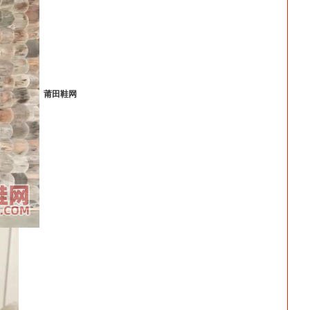
莆
田鞋网