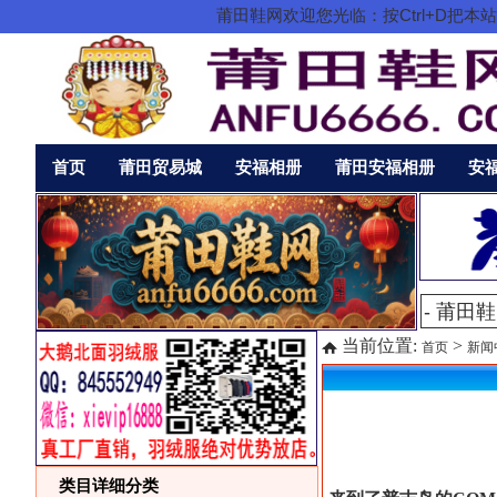
莆田鞋网欢迎您光临：按Ctrl+D
首页
莆田贸易城
安福相册
莆田安福相册
安
当前位置:
>
首页
新闻
类目详细分类